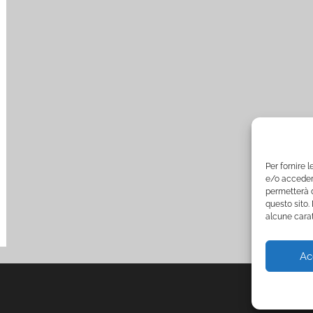
Per fornire 
e/o accedere
permetterà d
questo sito.
alcune carat
Ac