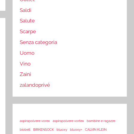
Saldi
Salute
Scarpe
Senza categoria
Uomo
Vino
Zaini
zalandoprivé
aspirapolvere vorex
aspirapolvere vortex
bambine e ragazze
biobelt
BIRKENSOCK
bluoxy
bluoxy+
CALVIN KLEIN