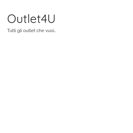
Salta
al
Outlet4U
contenuto
Tutti gli outlet che vuoi…