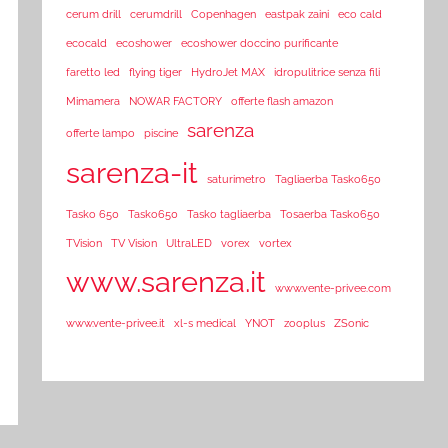
cerum drill
cerumdrill
Copenhagen
eastpak zaini
eco cald
ecocald
ecoshower
ecoshower doccino purificante
faretto led
flying tiger
HydroJet MAX
idropulitrice senza fili
Mimamera
NOWAR FACTORY
offerte flash amazon
sarenza
offerte lampo
piscine
sarenza-it
saturimetro
Tagliaerba Tasko650
Tasko 650
Tasko650
Tasko tagliaerba
Tosaerba Tasko650
TVision
TV Vision
UltraLED
vorex
vortex
www.sarenza.it
www.vente-privee.com
www.vente-privee.it
xl-s medical
YNOT
zooplus
ZSonic