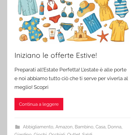
Iniziano le offerte Estive!
Preparati all’Estate Perfetta! L’estate è alle porte
e noi abbiamo tutto ciò che ti serve per viverla al
meglio! Scopri
Continua a leggere
Abbigliamento
,
Amazon
,
Bambino
,
Casa
,
Donna
,
Giardino
,
Giochi
,
Occhiali
,
Outlet
,
Saldi