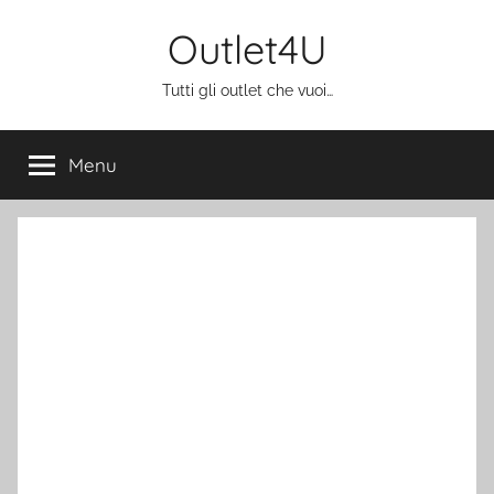
Salta
Outlet4U
al
contenuto
Tutti gli outlet che vuoi…
Menu