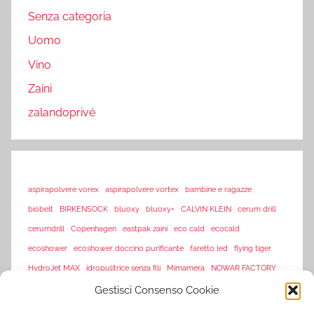
Senza categoria
Uomo
Vino
Zaini
zalandoprivé
aspirapolvere vorex
aspirapolvere vortex
bambine e ragazze
biobelt
BIRKENSOCK
bluoxy
bluoxy+
CALVIN KLEIN
cerum drill
cerumdrill
Copenhagen
eastpak zaini
eco cald
ecocald
ecoshower
ecoshower doccino purificante
faretto led
flying tiger
HydroJet MAX
idropulitrice senza fili
Mimamera
NOWAR FACTORY
sarenza
Gestisci Consenso Cookie
offerte flash amazon
offerte lampo
piscine