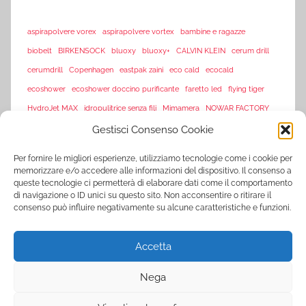
aspirapolvere vorex
aspirapolvere vortex
bambine e ragazze
biobelt
BIRKENSOCK
bluoxy
bluoxy+
CALVIN KLEIN
cerum drill
cerumdrill
Copenhagen
eastpak zaini
eco cald
ecocald
ecoshower
ecoshower doccino purificante
faretto led
flying tiger
HydroJet MAX
idropulitrice senza fili
Mimamera
NOWAR FACTORY
sarenza
Gestisci Consenso Cookie
offerte flash amazon
offerte lampo
piscine
sarenza-it
Per fornire le migliori esperienze, utilizziamo tecnologie come i cookie per
saturimetro
Tagliaerba Tasko650
memorizzare e/o accedere alle informazioni del dispositivo. Il consenso a
queste tecnologie ci permetterà di elaborare dati come il comportamento
Tasko 650
Tasko650
Tasko tagliaerba
Tosaerba Tasko650
TVision
di navigazione o ID unici su questo sito. Non acconsentire o ritirare il
TV Vision
UltraLED
vorex
vortex
consenso può influire negativamente su alcune caratteristiche e funzioni.
www.sarenza.it
www.vente-privee.com
Accetta
www.vente-privee.it
xl-s medical
YNOT
zooplus
ZSonic
Nega