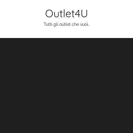
Salta
Outlet4U
al
contenuto
Tutti gli outlet che vuoi…