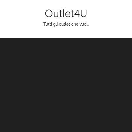
Salta
Outlet4U
al
contenuto
Tutti gli outlet che vuoi…