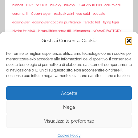
biobelt
BIRKENSOCK
bluoxy
bluoxy+
CALVIN KLEIN
cerum drill
cerumdrill
Copenhagen
eastpak zaini
eco cald
ecocald
ecoshower
ecoshower doccino purificante
faretto led
flying tiger
HydroJet MAX
idropulitrice senza fili
Mimamera
NOWAR FACTORY
sarenza
Gestisci Consenso Cookie
offerte flash amazon
offerte lampo
piscine
sarenza-it
Per fornire le migliori esperienze, utilizziamo tecnologie come i cookie per
saturimetro
Tagliaerba Tasko650
memorizzare e/o accedere alle informazioni del dispositivo. Il consenso a
queste tecnologie ci permetterà di elaborare dati come il comportamento
Tasko 650
Tasko650
Tasko tagliaerba
Tosaerba Tasko650
TVision
di navigazione o ID unici su questo sito. Non acconsentire o ritirare il
TV Vision
UltraLED
vorex
vortex
consenso può influire negativamente su alcune caratteristiche e funzioni.
www.sarenza.it
www.vente-privee.com
Accetta
www.vente-privee.it
xl-s medical
YNOT
zooplus
ZSonic
Nega
Visualizza le preferenze
Tema WordPress: Donovan di ThemeZee.
Cookie Policy