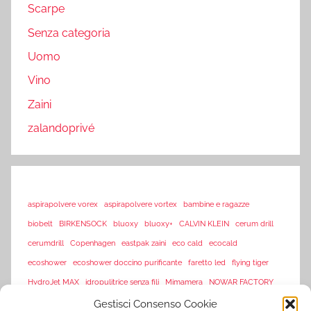
Scarpe
Senza categoria
Uomo
Vino
Zaini
zalandoprivé
aspirapolvere vorex
aspirapolvere vortex
bambine e ragazze
biobelt
BIRKENSOCK
bluoxy
bluoxy+
CALVIN KLEIN
cerum drill
cerumdrill
Copenhagen
eastpak zaini
eco cald
ecocald
ecoshower
ecoshower doccino purificante
faretto led
flying tiger
HydroJet MAX
idropulitrice senza fili
Mimamera
NOWAR FACTORY
sarenza
Gestisci Consenso Cookie
offerte flash amazon
offerte lampo
piscine