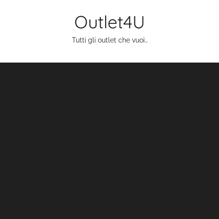
Salta
Outlet4U
al
contenuto
Tutti gli outlet che vuoi…