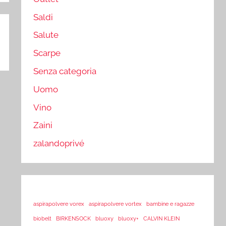
Saldi
Salute
Scarpe
Senza categoria
Uomo
Vino
Zaini
zalandoprivé
aspirapolvere vorex
aspirapolvere vortex
bambine e ragazze
biobelt
BIRKENSOCK
bluoxy
bluoxy+
CALVIN KLEIN