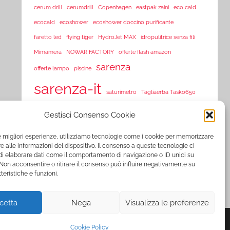
cerum drill
cerumdrill
Copenhagen
eastpak zaini
eco cald
ecocald
ecoshower
ecoshower doccino purificante
faretto led
flying tiger
HydroJet MAX
idropulitrice senza fili
Mimamera
NOWAR FACTORY
offerte flash amazon
sarenza
offerte lampo
piscine
sarenza-it
saturimetro
Tagliaerba Tasko650
Tasko 650
Tasko650
Tasko tagliaerba
Tosaerba Tasko650
Gestisci Consenso Cookie
TVision
TV Vision
UltraLED
vorex
vortex
le migliori esperienze, utilizziamo tecnologie come i cookie per memorizzare
www.sarenza.it
 alle informazioni del dispositivo. Il consenso a queste tecnologie ci
www.vente-privee.com
i elaborare dati come il comportamento di navigazione o ID unici su
 Non acconsentire o ritirare il consenso può influire negativamente su
www.vente-privee.it
xl-s medical
YNOT
zooplus
ZSonic
teristiche e funzioni.
cetta
Nega
Visualizza le preferenze
Cookie Policy