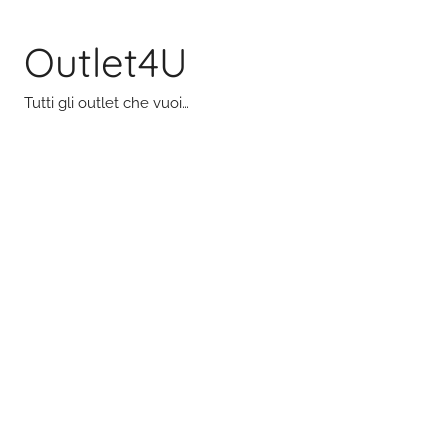
Salta
al
Outlet4U
contenuto
Tutti gli outlet che vuoi…