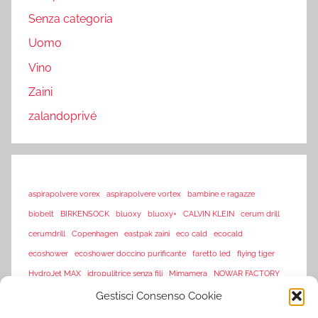
Senza categoria
Uomo
Vino
Zaini
zalandoprivé
aspirapolvere vorex
aspirapolvere vortex
bambine e ragazze
biobelt
BIRKENSOCK
bluoxy
bluoxy+
CALVIN KLEIN
cerum drill
cerumdrill
Copenhagen
eastpak zaini
eco cald
ecocald
ecoshower
ecoshower doccino purificante
faretto led
flying tiger
HydroJet MAX
idropulitrice senza fili
Mimamera
NOWAR FACTORY
sarenza
Gestisci Consenso Cookie
offerte flash amazon
offerte lampo
piscine