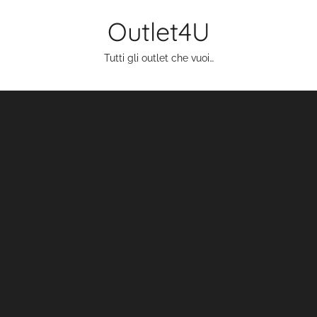
Salta
Outlet4U
al
contenuto
Tutti gli outlet che vuoi…