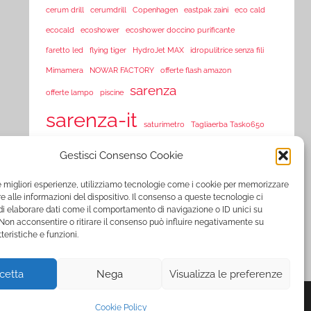
cerum drill
cerumdrill
Copenhagen
eastpak zaini
eco cald
ecocald
ecoshower
ecoshower doccino purificante
faretto led
flying tiger
HydroJet MAX
idropulitrice senza fili
Mimamera
NOWAR FACTORY
offerte flash amazon
sarenza
offerte lampo
piscine
sarenza-it
saturimetro
Tagliaerba Tasko650
Tasko 650
Tasko650
Tasko tagliaerba
Tosaerba Tasko650
Gestisci Consenso Cookie
TVision
TV Vision
UltraLED
vorex
vortex
le migliori esperienze, utilizziamo tecnologie come i cookie per memorizzare
www.sarenza.it
 alle informazioni del dispositivo. Il consenso a queste tecnologie ci
www.vente-privee.com
i elaborare dati come il comportamento di navigazione o ID unici su
 Non acconsentire o ritirare il consenso può influire negativamente su
www.vente-privee.it
xl-s medical
YNOT
zooplus
ZSonic
teristiche e funzioni.
cetta
Nega
Visualizza le preferenze
Cookie Policy