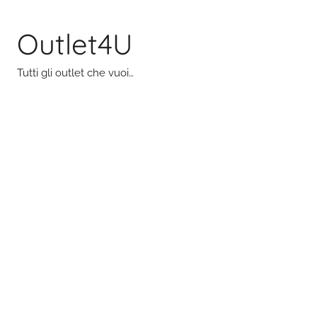
Salta
al
Outlet4U
contenuto
Tutti gli outlet che vuoi…