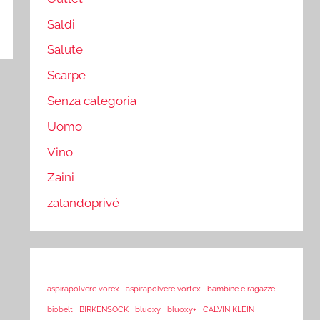
Saldi
Salute
Scarpe
Senza categoria
Uomo
Vino
Zaini
zalandoprivé
aspirapolvere vorex
aspirapolvere vortex
bambine e ragazze
biobelt
BIRKENSOCK
bluoxy
bluoxy+
CALVIN KLEIN