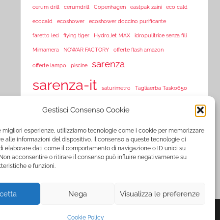
cerum drill
cerumdrill
Copenhagen
eastpak zaini
eco cald
ecocald
ecoshower
ecoshower doccino purificante
faretto led
flying tiger
HydroJet MAX
idropulitrice senza fili
Mimamera
NOWAR FACTORY
offerte flash amazon
sarenza
offerte lampo
piscine
sarenza-it
saturimetro
Tagliaerba Tasko650
Tasko 650
Tasko650
Tasko tagliaerba
Tosaerba Tasko650
Gestisci Consenso Cookie
TVision
TV Vision
UltraLED
vorex
vortex
le migliori esperienze, utilizziamo tecnologie come i cookie per memorizzare
www.sarenza.it
 alle informazioni del dispositivo. Il consenso a queste tecnologie ci
www.vente-privee.com
i elaborare dati come il comportamento di navigazione o ID unici su
 Non acconsentire o ritirare il consenso può influire negativamente su
www.vente-privee.it
xl-s medical
YNOT
zooplus
ZSonic
teristiche e funzioni.
cetta
Nega
Visualizza le preferenze
Cookie Policy