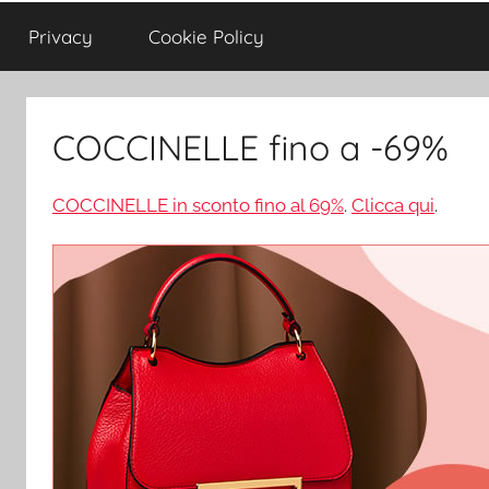
Privacy
Cookie Policy
COCCINELLE fino a -69%
COCCINELLE in sconto fino al 69%
.
Clicca qui
.