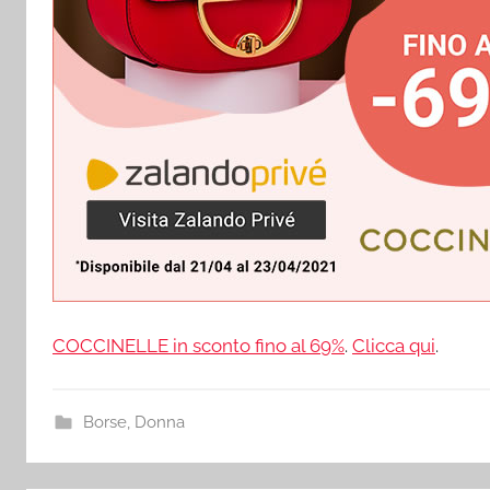
COCCINELLE in sconto fino al 69%
.
Clicca qui
.
Borse
,
Donna