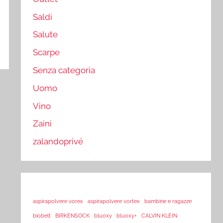
Saldi
Salute
Scarpe
Senza categoria
Uomo
Vino
Zaini
zalandoprivé
aspirapolvere vorex
aspirapolvere vortex
bambine e ragazze
biobelt
BIRKENSOCK
bluoxy
bluoxy+
CALVIN KLEIN