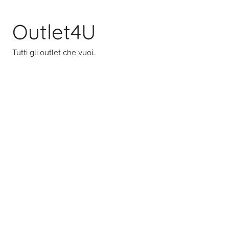
Salta
al
Outlet4U
contenuto
Tutti gli outlet che vuoi…