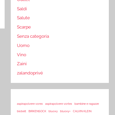
Saldi
Salute
Scarpe
Senza categoria
Uomo
Vino
Zaini
zalandoprivé
aspirapolvere vorex
aspirapolvere vortex
bambine e ragazze
biobelt
BIRKENSOCK
bluoxy
bluoxy+
CALVIN KLEIN