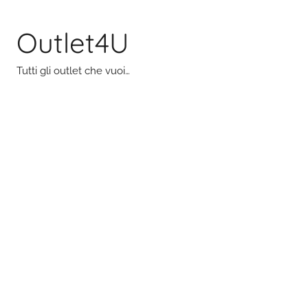
Salta
al
Outlet4U
contenuto
Tutti gli outlet che vuoi…