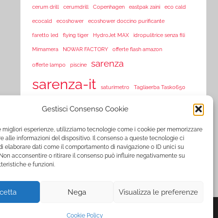
cerum drill
cerumdrill
Copenhagen
eastpak zaini
eco cald
ecocald
ecoshower
ecoshower doccino purificante
faretto led
flying tiger
HydroJet MAX
idropulitrice senza fili
Mimamera
NOWAR FACTORY
offerte flash amazon
sarenza
offerte lampo
piscine
sarenza-it
saturimetro
Tagliaerba Tasko650
Tasko 650
Tasko650
Tasko tagliaerba
Tosaerba Tasko650
Gestisci Consenso Cookie
TVision
TV Vision
UltraLED
vorex
vortex
le migliori esperienze, utilizziamo tecnologie come i cookie per memorizzare
www.sarenza.it
 alle informazioni del dispositivo. Il consenso a queste tecnologie ci
www.vente-privee.com
i elaborare dati come il comportamento di navigazione o ID unici su
 Non acconsentire o ritirare il consenso può influire negativamente su
www.vente-privee.it
xl-s medical
YNOT
zooplus
ZSonic
teristiche e funzioni.
cetta
Nega
Visualizza le preferenze
Cookie Policy