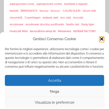
aspirapolvere vorex
aspirapolvere vortex
bambine e ragazze
biobelt
BIRKENSOCK
bluoxy
bluoxy+
CALVIN KLEIN
cerum drill
cerumdrill
Copenhagen
eastpak zaini
eco cald
ecocald
ecoshower
ecoshower doccino purificante
faretto led
flying tiger
HydroJet MAX
idropulitrice senza fili
Mimamera
NOWAR FACTORY
sarenza
Gestisci Consenso Cookie
offerte flash amazon
offerte lampo
piscine
sarenza-it
Per fornire le migliori esperienze, utilizziamo tecnologie come i cookie per
saturimetro
Tagliaerba Tasko650
memorizzare e/o accedere alle informazioni del dispositivo. Il consenso a
queste tecnologie ci permetterà di elaborare dati come il comportamento
Tasko 650
Tasko650
Tasko tagliaerba
Tosaerba Tasko650
TVision
di navigazione o ID unici su questo sito. Non acconsentire o ritirare il
TV Vision
UltraLED
vorex
vortex
consenso può influire negativamente su alcune caratteristiche e funzioni.
www.sarenza.it
www.vente-privee.com
Accetta
www.vente-privee.it
xl-s medical
YNOT
zooplus
ZSonic
Nega
Visualizza le preferenze