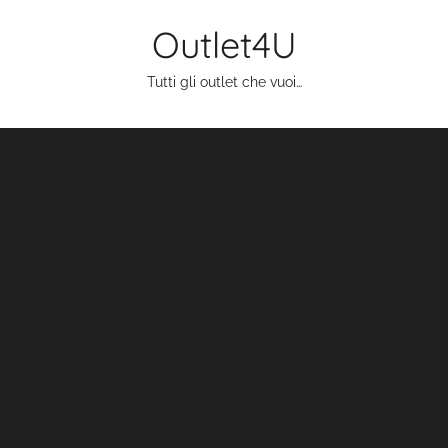
Salta
Outlet4U
al
contenuto
Tutti gli outlet che vuoi…