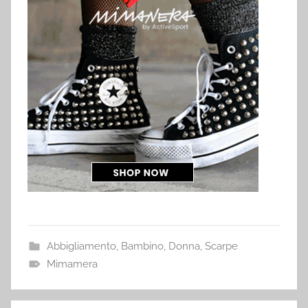
Abbigliamento
,
Bambino
,
Donna
,
Scarpe
Mimamera