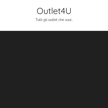
Salta
Outlet4U
al
contenuto
Tutti gli outlet che vuoi…