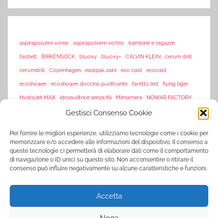
aspirapolvere vorex
aspirapolvere vortex
bambine e ragazze
biobelt
BIRKENSOCK
bluoxy
bluoxy+
CALVIN KLEIN
cerum drill
cerumdrill
Copenhagen
eastpak zaini
eco cald
ecocald
ecoshower
ecoshower doccino purificante
faretto led
flying tiger
HydroJet MAX
idropulitrice senza fili
Mimamera
NOWAR FACTORY
sarenza
Gestisci Consenso Cookie
offerte flash amazon
offerte lampo
piscine
sarenza-it
Per fornire le migliori esperienze, utilizziamo tecnologie come i cookie per
saturimetro
Tagliaerba Tasko650
memorizzare e/o accedere alle informazioni del dispositivo. Il consenso a
queste tecnologie ci permetterà di elaborare dati come il comportamento
Tasko 650
Tasko650
Tasko tagliaerba
Tosaerba Tasko650
TVision
di navigazione o ID unici su questo sito. Non acconsentire o ritirare il
TV Vision
UltraLED
vorex
vortex
consenso può influire negativamente su alcune caratteristiche e funzioni.
www.sarenza.it
www.vente-privee.com
Accetta
www.vente-privee.it
xl-s medical
YNOT
zooplus
ZSonic
Nega