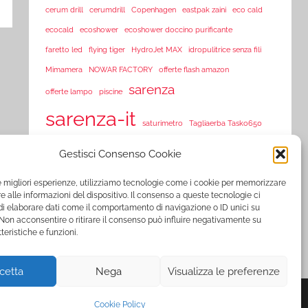
cerum drill
cerumdrill
Copenhagen
eastpak zaini
eco cald
ecocald
ecoshower
ecoshower doccino purificante
faretto led
flying tiger
HydroJet MAX
idropulitrice senza fili
Mimamera
NOWAR FACTORY
offerte flash amazon
sarenza
offerte lampo
piscine
sarenza-it
saturimetro
Tagliaerba Tasko650
Tasko 650
Tasko650
Tasko tagliaerba
Tosaerba Tasko650
Gestisci Consenso Cookie
TVision
TV Vision
UltraLED
vorex
vortex
le migliori esperienze, utilizziamo tecnologie come i cookie per memorizzare
www.sarenza.it
 alle informazioni del dispositivo. Il consenso a queste tecnologie ci
www.vente-privee.com
i elaborare dati come il comportamento di navigazione o ID unici su
 Non acconsentire o ritirare il consenso può influire negativamente su
www.vente-privee.it
xl-s medical
YNOT
zooplus
ZSonic
teristiche e funzioni.
cetta
Nega
Visualizza le preferenze
Cookie Policy