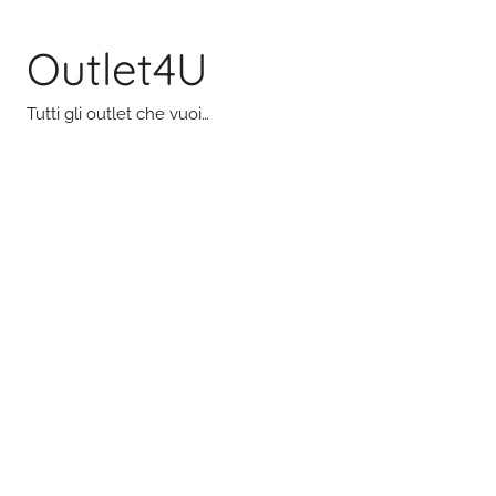
Salta
al
Outlet4U
contenuto
Tutti gli outlet che vuoi…