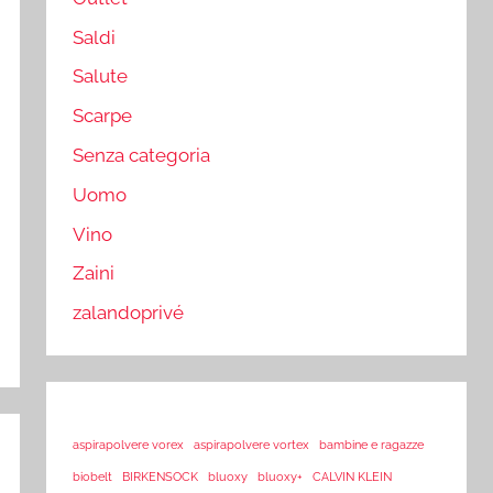
Saldi
Salute
Scarpe
Senza categoria
Uomo
Vino
Zaini
zalandoprivé
aspirapolvere vorex
aspirapolvere vortex
bambine e ragazze
biobelt
BIRKENSOCK
bluoxy
bluoxy+
CALVIN KLEIN