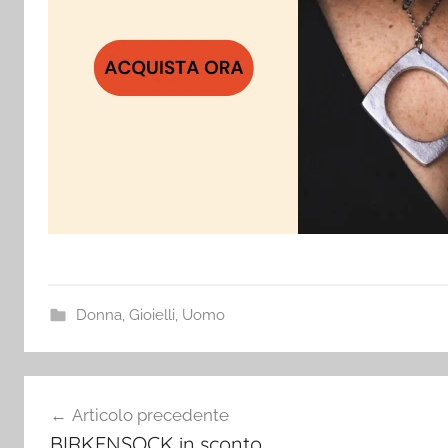
Donna
,
Gioielli
,
Uomo
Navigazione
Articolo precedente
articoli
BIRKENSOCK in sconto