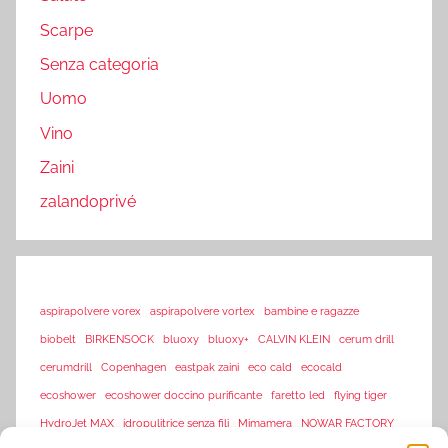
Scarpe
Senza categoria
Uomo
Vino
Zaini
zalandoprivé
aspirapolvere vorex
aspirapolvere vortex
bambine e ragazze
biobelt
BIRKENSOCK
bluoxy
bluoxy+
CALVIN KLEIN
cerum drill
cerumdrill
Copenhagen
eastpak zaini
eco cald
ecocald
ecoshower
ecoshower doccino purificante
faretto led
flying tiger
HydroJet MAX
idropulitrice senza fili
Mimamera
NOWAR FACTORY