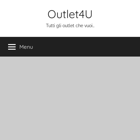
Salta
Outlet4U
al
contenuto
Tutti gli outlet che vuoi…
Menu