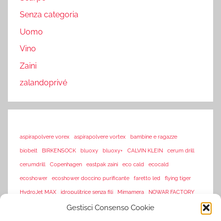
Senza categoria
Uomo
Vino
Zaini
zalandoprivé
aspirapolvere vorex
aspirapolvere vortex
bambine e ragazze
biobelt
BIRKENSOCK
bluoxy
bluoxy+
CALVIN KLEIN
cerum drill
cerumdrill
Copenhagen
eastpak zaini
eco cald
ecocald
ecoshower
ecoshower doccino purificante
faretto led
flying tiger
HydroJet MAX
idropulitrice senza fili
Mimamera
NOWAR FACTORY
sarenza
Gestisci Consenso Cookie
offerte flash amazon
offerte lampo
piscine