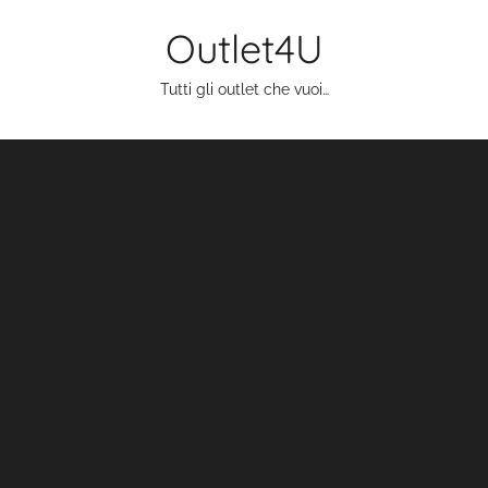
Salta
Outlet4U
al
contenuto
Tutti gli outlet che vuoi…